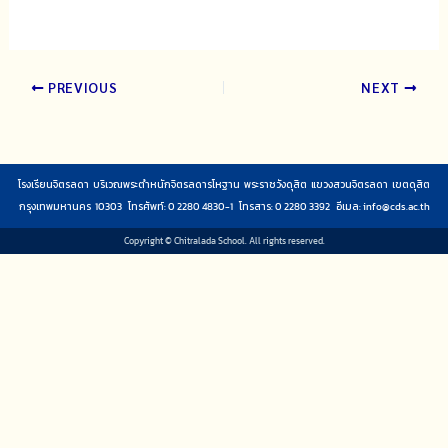
PREVIOUS
NEXT
โรงเรียนจิตรลดา บริเวณพระตำหนักจิตรลดารโหฐาน พระราชวังดุสิต แขวงสวนจิตรลดา เขตดุสิต
กรุงเทพมหานคร 10303 โทรศัพท์: 0 2280 4830-1 โทรสาร: 0 2280 3392 อีเมล:
info@cds.ac.th
Copyright © Chitralada School. All rights reserved.