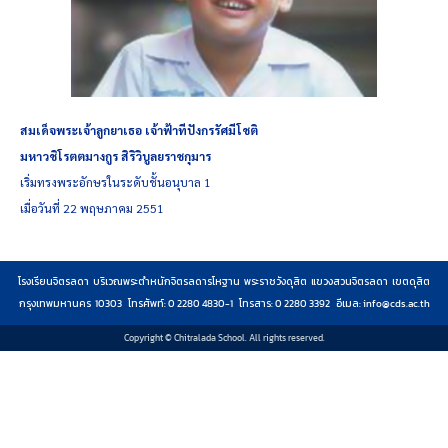
สมเด็จพระเจ้าลูกยาเธอ เจ้าฟ้าทีปังกรรัศมีโชติ
มหาวชิโรตตมางกูร สิริวิบูลยราชกุมาร
เริ่มทรงพระอักษรในระดับชั้นอนุบาล 1
เมื่อวันที่ 22 พฤษภาคม 2551
โรงเรียนจิตรลดา บริเวณพระตำหนักจิตรลดารโหฐาน พระราชวังดุสิต แขวงสวนจิตรลดา เขตดุสิต
กรุงเทพมหานคร 10303 โทรศัพท์: 0 2280 4830-1 โทรสาร: 0 2280 3392 อีเมล:
info@cds.ac.th
Copyright © Chitralada School. All rights reserved.