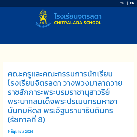
Skip
TH
EN
to
content
คณะครูและคณะกรรมการนักเรียน
โรงเรียนจิตรลดา วางพวงมาลาถวาย
ราชสักการะพระบรมราชานุสาวรีย์
พระบาทสมเด็จพระปรเมนทรมหาอา
นันทมหิดล พระอัฐมรามาธิบดินทร
(รัชกาลที่ 8)
9 มิถุนายน 2026