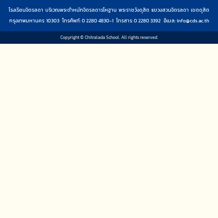
โรงเรียนจิตรลดา บริเวณพระตำหนักจิตรลดารโหฐาน พระราชวังดุสิต แขวงสวนจิตรลดา เขตดุสิต
กรุงเทพมหานคร 10303 โทรศัพท์: 0 2280 4830-1 โทรสาร: 0 2280 3392 อีเมล:
info@cds.ac.th
Copyright © Chitralada School. All rights reserved.