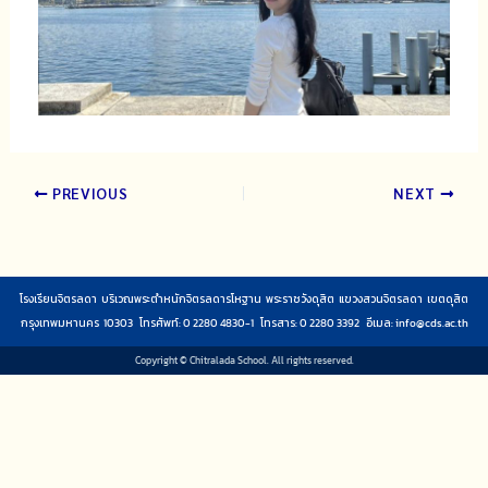
PREVIOUS
NEXT
โรงเรียนจิตรลดา บริเวณพระตำหนักจิตรลดารโหฐาน พระราชวังดุสิต แขวงสวนจิตรลดา เขตดุสิต
กรุงเทพมหานคร 10303 โทรศัพท์: 0 2280 4830-1 โทรสาร: 0 2280 3392 อีเมล:
info@cds.ac.th
Copyright © Chitralada School. All rights reserved.