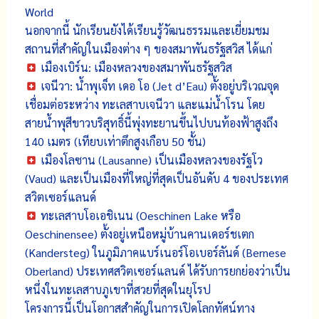
World
นอกจากนี้ นักเรียนยังได้เรียนรู้วัฒนธรรมและเยี่ยมชม
สถานที่สำคัญในเมืองต่าง ๆ ของสมาพันธรัฐสวิส ได้แก่
เมืองเบิร์น: เมืองหลวงของสมาพันธรัฐสวิส
เจนีวา: น้ำพุเจ็ท เดอ โอ (Jet d’Eau) ตั้งอยู่บริเวณจุด
เชื่อมต่อระหว่าง ทะเลสาบเจนีวา และแม่น้ำโรน โดย
สายน้ำพุสีขาวบริสุทธิ์นี้พุ่งทะยานขึ้นไปบนท้องฟ้าสูงถึง
140 เมตร (เทียบเท่าตึกสูงเกือบ 50 ชั้น)
เมืองโลซาน (Lausanne) เป็นเมืองหลวงของรัฐโว
(Vaud) และเป็นเมืองที่ใหญ่ที่สุดเป็นอันดับ 4 ของประเทศ
สวิตเซอร์แลนด์
ทะเลสาบโอเอชิเนน (Oeschinen Lake หรือ
Oeschinensee) ตั้งอยู่เหนือหมู่บ้านคานเดอร์ชเตก
(Kandersteg) ในภูมิภาคแบร์เนอร์โอเบอร์ลันด์ (Bernese
Oberland) ประเทศสวิตเซอร์แลนด์ ได้รับการยกย่องว่าเป็น
หนึ่งในทะเลสาบภูเขาที่สวยที่สุดในยุโรป
โครงการนี้เป็นโอกาสสำคัญในการเปิดโลกทัศน์ทาง