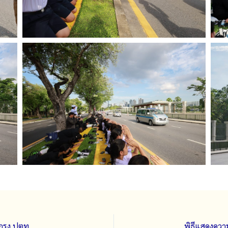
กรุง ปตท.