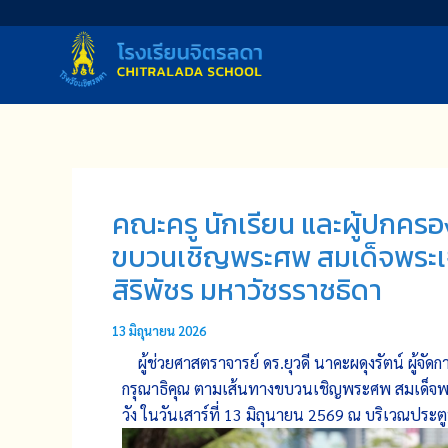
Skip
to
content
คณะครู นักเรียน และผู้ปกค
ขบวนเชิญพระศพ สมเด็จพระเจ้
สิริพัชร มหาวัชรราชธิดา
13 มิถุนายน 2026
ผู้ช่วยศาสตราจารย์​ ดร.ยุวดี​ นาคะผดุงรัตน์​ ผ
กรุณาธิคุณ ตามเส้นทางขบวนเชิญพระศพ สมเด็จพระ
วัง ในวันเสาร์ที่ 13 มิถุนายน 2569 ณ​ บริเวณปร