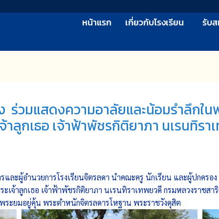
หน้าแรก
เกี่ยวกับโรงเรียน
รับส
รอง ร่วมแสดงความอาลัยและน้อมรำลึกใน
าลูกเธอ เจ้าฟ้าพัชรกิติยาภา นเรนทิร
ู้จัดการและผู้อำนวยการโรงเรียนจิตรลดา นำคณะครู นักเรียน และผู้ปก
เจ้าลูกเธอ เจ้าฟ้าพัชรกิติยาภา นเรนทิราเทพยวดี กรมหลวงราชสาริ
ะตูพระยมอยู่คุ้น พระตำหนักจิตรลดารโหฐาน พระราชวังดุสิต