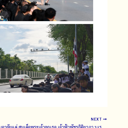
NEXT
พิธีแสดงความอาลัยแด่ สมเด็จพระเจ้าลูกเธอ เจ้าฟ้าพัชรกิติยาภา นเรนทิราเทพยวดี กรมหลวงราชสาริณีสิริพัชร มหาวัชรราชธิดา (11 มิถุนายน 2569)