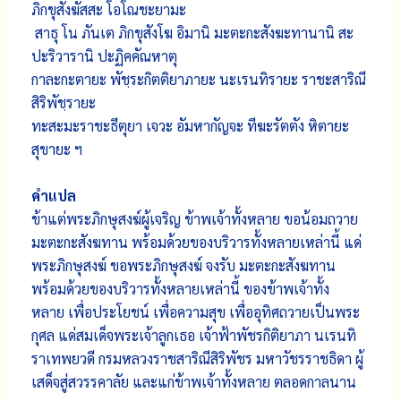
ภิกขุสังฆัสสะ โอโณชะยามะ
สาธุ โน ภันเต ภิกขุสังโฆ อิมานิ มะตะกะสังฆะทานานิ สะ
ปะริวารานิ ปะฏิคคัณหาตุ
กาละกะตายะ พัชฺระกิตติยาภายะ นะเรนทิรายะ ราชะสาริณี
สิริพัชฺรายะ
ทะสะมะราชะธีตุยา เจวะ อัมหากัญจะ ทีฆะรัตตัง หิตายะ
สุขายะ ฯ
คำแปล
ข้าแต่พระภิกษุสงฆ์ผู้เจริญ ข้าพเจ้าทั้งหลาย ขอน้อมถวาย
มะตะกะสังฆทาน พร้อมด้วยของบริวารทั้งหลายเหล่านี้ แด่
พระภิกษุสงฆ์ ขอพระภิกษุสงฆ์ จงรับ
มะตะกะสังฆทาน
พร้อมด้วยของบริวารทั้งหลายเหล่านี้ ของข้าพเจ้าทั้ง
หลาย
เพื่อประโยชน์ เพื่อความสุข เพื่ออุทิศถวายเป็นพระ
กุศล
แด่สมเด็จพระเจ้าลูกเธอ เจ้าฟ้าพัชรกิติยาภา นเรนทิ
ราเทพยวดี กรมหลวงราชสาริณีสิริพัชร มหาวัชรราชธิดา ผู้
เสด็จสู่สวรรคาลัย และแก่ข้าพเจ้าทั้งหลาย ตลอดกาลนาน