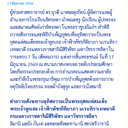
17 มิถุนายน 2026
ผู้ช่วยศาสตราจารย์ ดร.ยุวดี นาคะผดุงรัตน์ ผู้จัดการและผู้
อำนวยการโรงเรียนจิตรลดา นำคณะครู นักเรียน ผู้ปกครอง
และสมาคมศิษย์เก่าจิตรลดา ในพระราชูปถัมภ์ฯ ทำพิธี
ถวายสักการะและพิธีบำเพ็ญกุศลเพื่ออุทิศถวายเป็นพระ
กุศลแด่สมเด็จพระเจ้าลูกเธอ เจ้าฟ้าพัชรกิติยาภา นเรนทิรา
เทพยวดี กรมหลวงราชสาริณีสิริพัชร มหาวัชรราชธิดา ​ใน
วาระครบ 7 วัน (สัตตมวาร) แห่งการสิ้น​พระชนม์​​ วันที่​ 17
มิถุนายน​ 2569 ณ​ สนามบาสเกตบอล ระดับประถมศึกษา
โดยกิจกรรม​ประกอบด้วย​ การอ่านกลอนแสดงความอาลัย
และรำลึกในพระกรุณาธิคุณ​ การบำเพ็ญกุศลด้วยการถวาย
จตุปัจจัยไทยธรรม​ ทอดผ้าบังสุกุล​ และการนั่งสมาธิ
คำถวายสังฆทานอุทิศถวายเป็นพระกุศลแด่สมเด็จ
พระเจ้าลูกเธอ เจ้าฟ้าพัชรกิติยาภา นเรนทิราเทพยวดี
กรมหลวงราชสาริณีสิริพัชร มหาวัชรราชธิดา
อิมานิ มะยัง ภันเต มะตะกะสังฆะทานานิ สะปะริวารานิ