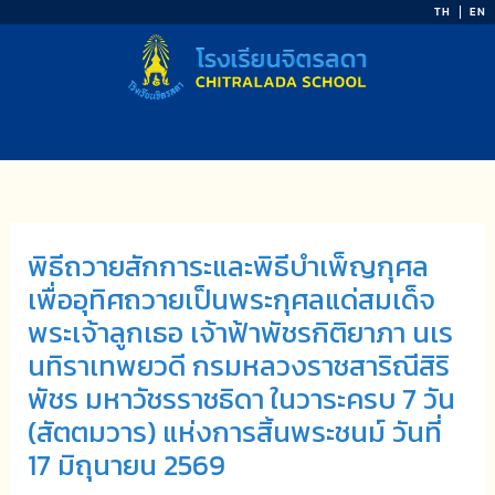
Skip
TH
EN
to
content
พิธีถวายสักการะและพิธีบำเพ็ญกุศล
เพื่ออุทิศถวายเป็นพระกุศลแด่สมเด็จ
พระเจ้าลูกเธอ เจ้าฟ้าพัชรกิติยาภา นเร
นทิราเทพยวดี กรมหลวงราชสาริณีสิริ
พัชร มหาวัชรราชธิดา ในวาระครบ 7 วัน
(สัตตมวาร) แห่งการสิ้น​พระชนม์​​ วันที่​
17 มิถุนายน​ 2569