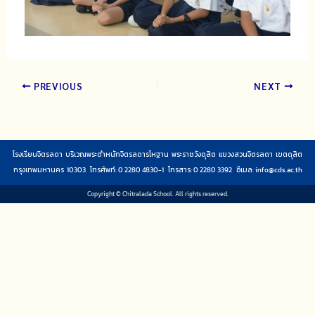
PREVIOUS
NEXT
โรงเรียนจิตรลดา บริเวณพระตำหนักจิตรลดารโหฐาน พระราชวังดุสิต แขวงสวนจิตรลดา เขตดุสิต
กรุงเทพมหานคร 10303 โทรศัพท์: 0 2280 4830-1 โทรสาร: 0 2280 3392 อีเมล:
info@cds.ac.th
Copyright © Chitralada School. All rights reserved.