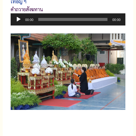
เทอญ ฯ
คำถวายสังฆทาน
ตัว
00:00
00:00
เล่น
ไฟล์
เสียง