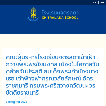
Skip
TH
EN
to
content
คณะผู้บริหารโรงเรียนจิตรลดาเข้าเฝ้า
ถวายพระพรชัยมงคล เนื่องในโอกาสวัน
คล้ายวันประสูติ สมเด็จพระเจ้าน้องนาง
เธอ เจ้าฟ้าจุฬาภรณวลัยลักษณ์ อัคร
ราชกุมารี กรมพระศรีสวางควัฒนะ วร
ขัตติยราชนารี
1 กรกฎาคม 2026