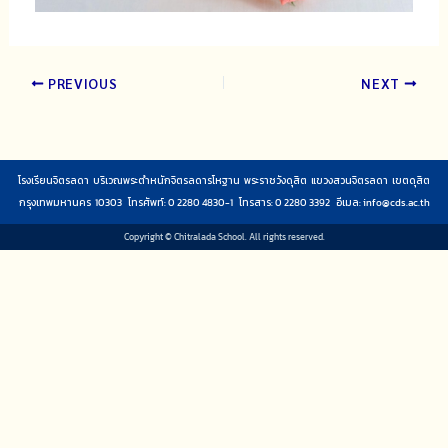
PREVIOUS
NEXT
โรงเรียนจิตรลดา บริเวณพระตำหนักจิตรลดารโหฐาน พระราชวังดุสิต แขวงสวนจิตรลดา เขตดุสิต
กรุงเทพมหานคร 10303 โทรศัพท์: 0 2280 4830-1 โทรสาร: 0 2280 3392 อีเมล:
info@cds.ac.th
Copyright © Chitralada School. All rights reserved.