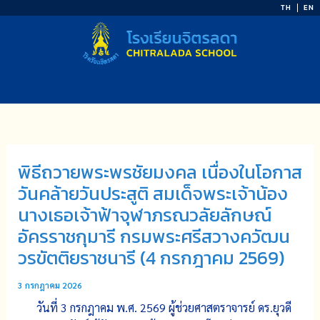
Skip
TH
EN
to
content
พิธีถวายพระพรชัยมงคล เนื่องในโอกาส
วันคล้ายวันประสูติ สมเด็จพระเจ้าน้อง
นางเธอเจ้าฟ้าจุฬาภรณวลัยลักษณ์
อัครราชกุมารี กรมพระศรีสวางควัฒน
วรขัตติยราชนารี (4 กรกฎาคม 2569)
3 กรกฎาคม 2026
วันที่ 3 กรกฎาคม พ.ศ. 2569 ผู้ช่วยศาสตราจารย์ ดร.ยุวดี