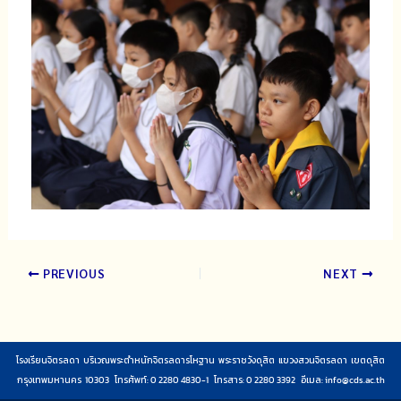
PREVIOUS
NEXT
โรงเรียนจิตรลดา บริเวณพระตำหนักจิตรลดารโหฐาน พระราชวังดุสิต แขวงสวนจิตรลดา เขตดุสิต
กรุงเทพมหานคร 10303 โทรศัพท์: 0 2280 4830-1 โทรสาร: 0 2280 3392 อีเมล:
info@cds.ac.th