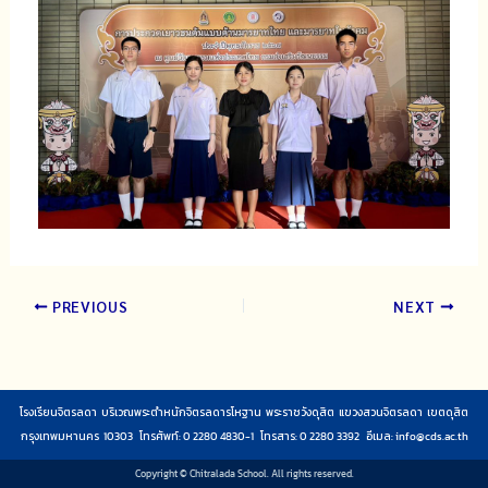
PREVIOUS
NEXT
โรงเรียนจิตรลดา บริเวณพระตำหนักจิตรลดารโหฐาน พระราชวังดุสิต แขวงสวนจิตรลดา เขตดุสิต
กรุงเทพมหานคร 10303 โทรศัพท์: 0 2280 4830-1 โทรสาร: 0 2280 3392 อีเมล:
info@cds.ac.th
Copyright © Chitralada School. All rights reserved.