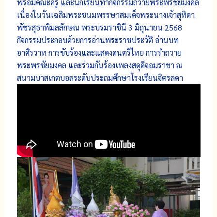
พร้อมคณะครู​ และนักเรียนทำกิจกรรมถวายพระพรชัยมงคล
เนื่องในวันเฉลิมพระชนมพรรษาสมเด็จพระนางเจ้าสุทิดา
พัชรสุธาพิมลลักษณ พระบรมราชินี 3 มิถุนายน 2568
กิจกรรมประกอบด้วยการอ่านพระราชประวัติ อ่านบท
อาศิรวาท การขับร้องและแสดงดนตรีไทย การรำถวาย
พระพรชัยมงคล และร่วมกันร้องเพลงสดุดีจอมราชา ณ
สนามบาสเกตบอลระดับประถมศึกษาโรงเรียนจิตรลดา