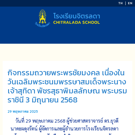
Skip
TH
EN
to
content
กิจกรรมถวายพระพรชัยมงคล เนื่องใน
วันเฉลิมพระชนมพรรษาสมเด็จพระนาง
เจ้าสุทิดา พัชรสุธาพิมลลักษณ พระบรม
ราชินี 3 มิถุนายน 2568
29 พฤษภาคม 2025
วันที่ 29 พฤษภาคม 2568 ผู้ช่วย​ศาสตรา​จารย์​ ดร.ยุวดี​
นาคะผดุง​รัตน์​ ผู้จัดการและผู้อำนวยการโรงเรียนจิตรลดา​