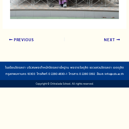
PREVIOUS
NEXT
โรงเรียนจิตรลดา บริเวณพระตำหนักจิตรลดารโหฐาน พระราชวังดุสิต แขวงสวนจิตรลดา เขตดุสิต
กรุงเทพมหานคร 10303 โทรศัพท์: 0 2280 4830-1 โทรสาร: 0 2280 3392 อีเมล:
info@cds.ac.th
Copyright © Chitralada School. All rights reserved.