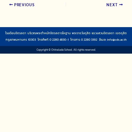
PREVIOUS
NEXT
โรงเรียนจิตรลดา บริเวณพระตำหนักจิตรลดารโหฐาน พระราชวังดุสิต แขวงสวนจิตรลดา เขตดุสิต
กรุงเทพมหานคร 10303 โทรศัพท์: 0 2280 4830-1 โทรสาร: 0 2280 3392 อีเมล:
info@cds.ac.th
Copyright © Chitralada School. All rights reserved.