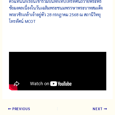
ตัวแทนนักเรียนเข้าร่วมบันทึกเทปโทรทัศน์​ถวายพระพร​
ชัยมงคลเนื่องในวันเฉลิมพระชนมพรรษาพระบาทสมเด็จ
พระวชิรเกล้าเจ้าอยู่หัว 28​ กรกฎาคม​ 2568 ณ​ สถานีวิทยุ
โทรทัศน์​ MCOT​
PREVIOUS
NEXT