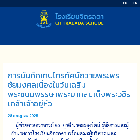
Skip
TH
EN
to
content
การบันทึกเทปโทรทัศน์​ถวายพระพร​
ชัยมงคลเนื่องในวันเฉลิม
พระชนมพรรษาพระบาทสมเด็จพระวชิร
เกล้าเจ้าอยู่หัว
28 กรกฎาคม 2025
ผู้ช่วยศาสตราจารย์​ ดร. ยุวดี​ นาคะผดุง​รัตน์​ ผู้จัดการและผู้
อำนวยการโรงเรียนจิตรลดา​ พร้อมคณะผู้บริหาร​ และ