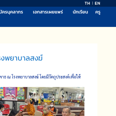
TH
EN
มัครบุคลากร
เอกสารเผยแพร่
นักเรียน
ครู
โรงพยาบาลสงฆ์
าธ ณ โรงพยาบาลสงฆ์ โดยมีวัตถุประสงค์เพื่อให้