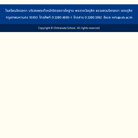
โรงเรียนจิตรลดา บริเวณพระตำหนักจิตรลดารโหฐาน พระราชวังดุสิต แขวงสวนจิตรลดา เขตดุสิต
กรุงเทพมหานคร 10303 โทรศัพท์: 0 2280 4830-1 โทรสาร: 0 2280 3392 อีเมล:
info@cds.ac.th
Copyright © Chitralada School. All rights reserved.