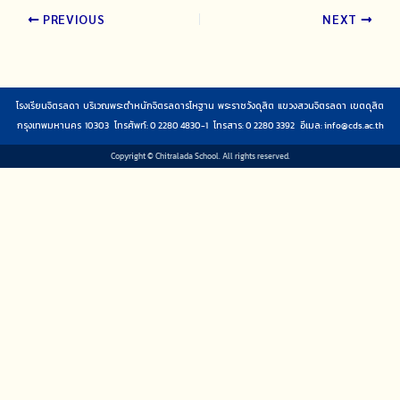
PREVIOUS
NEXT
โรงเรียนจิตรลดา บริเวณพระตำหนักจิตรลดารโหฐาน พระราชวังดุสิต แขวงสวนจิตรลดา เขตดุสิต
กรุงเทพมหานคร 10303 โทรศัพท์: 0 2280 4830-1 โทรสาร: 0 2280 3392 อีเมล:
info@cds.ac.th
Copyright © Chitralada School. All rights reserved.