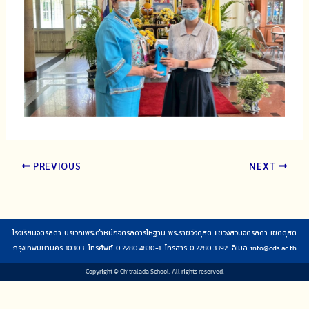
PREVIOUS
NEXT
โรงเรียนจิตรลดา บริเวณพระตำหนักจิตรลดารโหฐาน พระราชวังดุสิต แขวงสวนจิตรลดา เขตดุสิต
กรุงเทพมหานคร 10303 โทรศัพท์: 0 2280 4830-1 โทรสาร: 0 2280 3392 อีเมล:
info@cds.ac.th
Copyright © Chitralada School. All rights reserved.