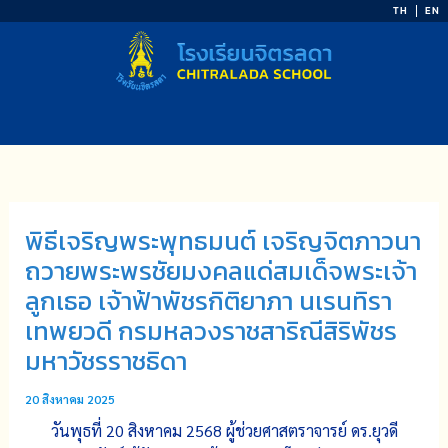
Skip
TH
EN
to
content
พิธีเจริญพระพุทธมนต์ เจริญจิตภาวนา
ถวายพระพรชัยมงคลแด่สมเด็จพระเจ้า
ลูกเธอ เจ้าฟ้าพัชรกิติยาภา นเรนทิรา
เทพยวดี กรมหลวงราชสาริณีสิริพัชร
มหาวัชรราชธิดา
20 สิงหาคม 2025
วันพุธที่ 20 สิงหาคม 2568 ผู้ช่วยศาสตราจารย์ ดร.ยุวดี