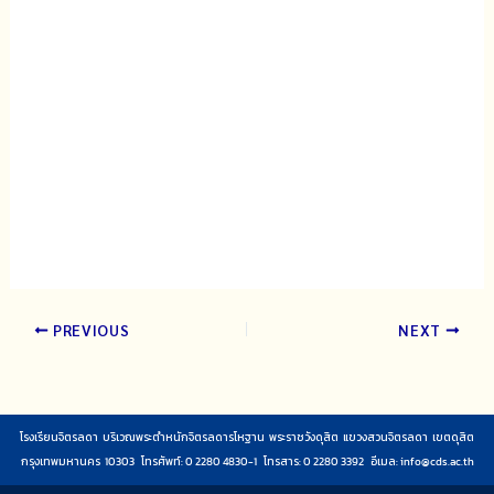
PREVIOUS
NEXT
โรงเรียนจิตรลดา บริเวณพระตำหนักจิตรลดารโหฐาน พระราชวังดุสิต แขวงสวนจิตรลดา เขตดุสิต
กรุงเทพมหานคร 10303 โทรศัพท์: 0 2280 4830-1 โทรสาร: 0 2280 3392 อีเมล:
info@cds.ac.th