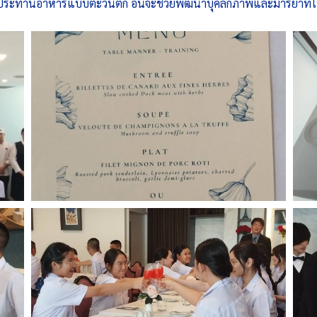
ับประทานอาหารแบบตะวันตก อันจะช่วยพัฒนาบุคลิกภาพและมารยาทในก