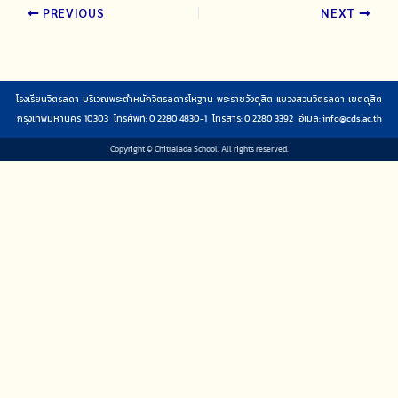
PREVIOUS
NEXT
โรงเรียนจิตรลดา บริเวณพระตำหนักจิตรลดารโหฐาน พระราชวังดุสิต แขวงสวนจิตรลดา เขตดุสิต
กรุงเทพมหานคร 10303 โทรศัพท์: 0 2280 4830-1 โทรสาร: 0 2280 3392 อีเมล:
info@cds.ac.th
Copyright © Chitralada School. All rights reserved.