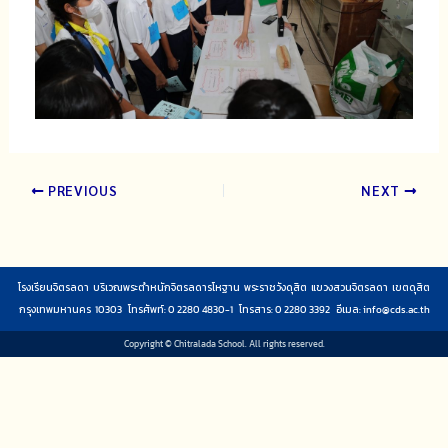
PREVIOUS
NEXT
โรงเรียนจิตรลดา บริเวณพระตำหนักจิตรลดารโหฐาน พระราชวังดุสิต แขวงสวนจิตรลดา เขตดุสิต
กรุงเทพมหานคร 10303 โทรศัพท์: 0 2280 4830-1 โทรสาร: 0 2280 3392 อีเมล:
info@cds.ac.th
Copyright © Chitralada School. All rights reserved.