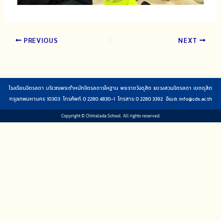
PREVIOUS
NEXT
โรงเรียนจิตรลดา บริเวณพระตำหนักจิตรลดารโหฐาน พระราชวังดุสิต แขวงสวนจิตรลดา เขตดุสิต
กรุงเทพมหานคร 10303 โทรศัพท์: 0 2280 4830-1 โทรสาร: 0 2280 3392 อีเมล:
info@cds.ac.th
Copyright © Chitralada School. All rights reserved.