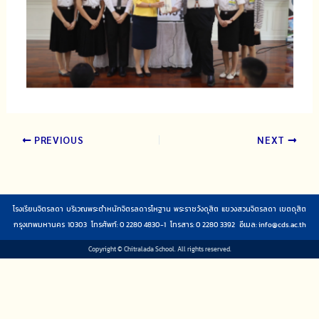
PREVIOUS
NEXT
โรงเรียนจิตรลดา บริเวณพระตำหนักจิตรลดารโหฐาน พระราชวังดุสิต แขวงสวนจิตรลดา เขตดุสิต
กรุงเทพมหานคร 10303 โทรศัพท์: 0 2280 4830-1 โทรสาร: 0 2280 3392 อีเมล:
info@cds.ac.th
Copyright © Chitralada School. All rights reserved.