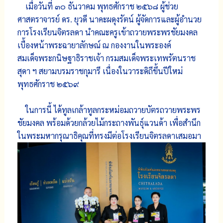
เมื่อวันที่ ๓๐ ธันวาคม พุทธศักราช ๒๕๖๘ ผู้ช่วย
ศาสตราจารย์ ดร. ยุวดี นาคะผดุงรัตน์ ผู้จัดการและผู้อำนวย
การโรงเรียนจิตรลดา นำคณะครูเข้าถวายพระพรชัยมงคล
เบื้องหน้าพระฉายาลักษณ์ ณ กองงานในพระองค์
สมเด็จพระกนิษฐาธิราชเจ้า กรมสมเด็จพระเทพรัตนราช
สุดา ฯ สยามบรมราชกุมารี เนื่องในวาระดิถีขึ้นปีใหม่
พุทธศักราช ๒๕๖๙
ในการนี้ ได้ทูลเกล้าทูลกระหม่อมถวายบัตรถวายพระพร
ชัยมงคล พร้อมด้วยกล้วยไม้กระถางพันธุ์แวนด้า เพื่อสำนึก
ในพระมหากรุณาธิคุณที่ทรงมีต่อโรงเรียนจิตรลดาเสมอมา