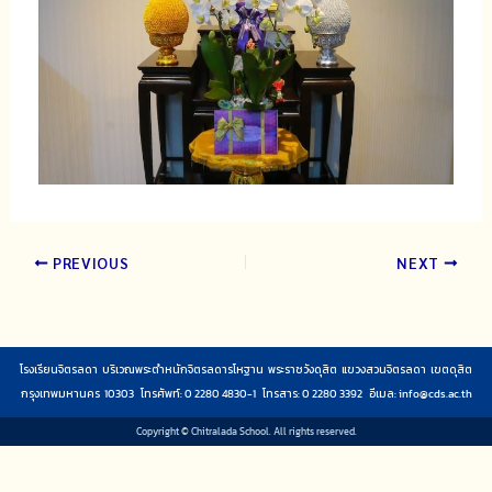
PREVIOUS
NEXT
โรงเรียนจิตรลดา บริเวณพระตำหนักจิตรลดารโหฐาน พระราชวังดุสิต แขวงสวนจิตรลดา เขตดุสิต
กรุงเทพมหานคร 10303 โทรศัพท์: 0 2280 4830-1 โทรสาร: 0 2280 3392 อีเมล:
info@cds.ac.th
Copyright © Chitralada School. All rights reserved.