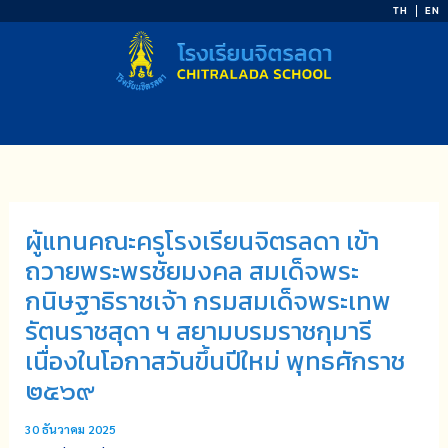
Skip
TH
EN
to
content
ผู้แทนคณะครูโรงเรียนจิตรลดา เข้า
ถวายพระพรชัยมงคล สมเด็จพระ
กนิษฐาธิราชเจ้า กรมสมเด็จพระเทพ
รัตนราชสุดา ฯ สยามบรมราชกุมารี
เนื่องในโอกาสวันขึ้นปีใหม่ พุทธศักราช
๒๕๖๙
30 ธันวาคม 2025