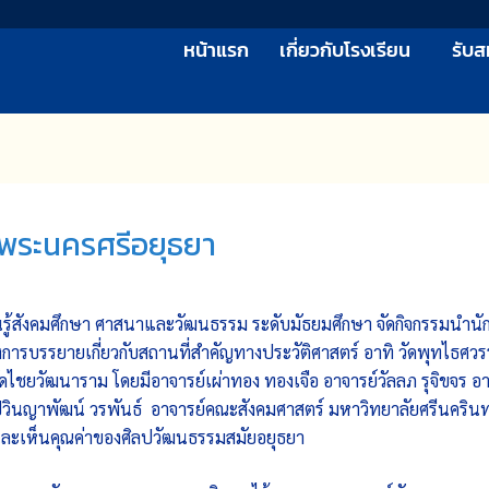
หน้าแรก
เกี่ยวกับโรงเรียน
รับส
ดพระนครศรีอยุธยา
รู้สังคมศึกษา ศาสนาและวัฒนธรรม ระดับมัธยมศึกษา จัดกิจกรรมนำนักเร
ารบรรยาย​เกี่ยวกับสถานที่สำคัญทางประวัติศาสตร์ อาทิ วัดพุทไธศวรรย
ไชยวัฒนาราม​ โดยมีอาจารย์เผ่าทอง ทองเจือ อาจารย์วัลลภ รุจิขจร 
นญาพัฒน์ วรพันธ์ อาจารย์คณะสังคมศาสตร์ มหาวิทยาลัยศรีนครินทรวิ
และเห็นคุณค่าของศิลปวัฒนธรรมสมัยอยุธยา