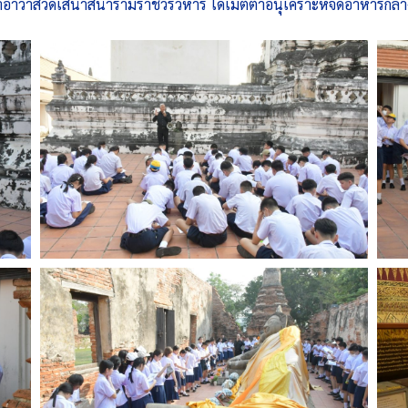
วาสวัดเสนาสนารามราชวรวิหาร ได้เมตตาอนุเคราะห์จัดอาหารกลางว