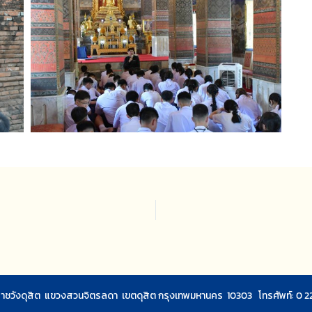
ชวังดุสิต แขวงสวนจิตรลดา เขตดุสิต กรุงเทพมหานคร 10303 โทรศัพท์: 0 2