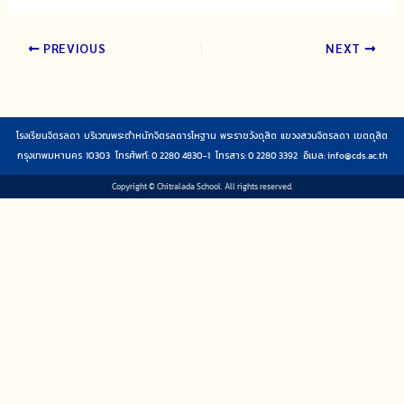
PREVIOUS
NEXT
โรงเรียนจิตรลดา บริเวณพระตำหนักจิตรลดารโหฐาน พระราชวังดุสิต แขวงสวนจิตรลดา เขตดุสิต
กรุงเทพมหานคร 10303 โทรศัพท์: 0 2280 4830-1 โทรสาร: 0 2280 3392 อีเมล:
info@cds.ac.th
Copyright © Chitralada School. All rights reserved.