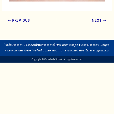
PREVIOUS
NEXT
โรงเรียนจิตรลดา บริเวณพระตำหนักจิตรลดารโหฐาน พระราชวังดุสิต แขวงสวนจิตรลดา เขตดุสิต
กรุงเทพมหานคร 10303 โทรศัพท์: 0 2280 4830-1 โทรสาร: 0 2280 3392 อีเมล:
info@cds.ac.th
Copyright © Chitralada School. All rights reserved.