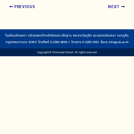
PREVIOUS
NEXT
โรงเรียนจิตรลดา บริเวณพระตำหนักจิตรลดารโหฐาน พระราชวังดุสิต แขวงสวนจิตรลดา เขตดุสิต
กรุงเทพมหานคร 10303 โทรศัพท์: 0 2280 4830-1 โทรสาร: 0 2280 3392 อีเมล:
info@cds.ac.th
Copyright © Chitralada School. All rights reserved.