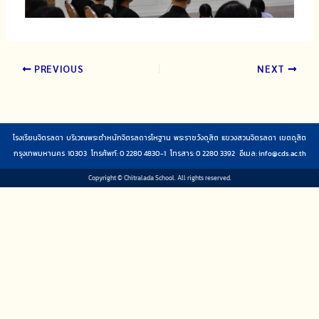
PREVIOUS
NEXT
โรงเรียนจิตรลดา บริเวณพระตำหนักจิตรลดารโหฐาน พระราชวังดุสิต แขวงสวนจิตรลดา เขตดุสิต
กรุงเทพมหานคร 10303 โทรศัพท์: 0 2280 4830-1 โทรสาร: 0 2280 3392 อีเมล:
info@cds.ac.th
Copyright © Chitralada School. All rights reserved.