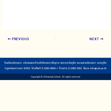
PREVIOUS
NEXT
โรงเรียนจิตรลดา บริเวณพระตำหนักจิตรลดารโหฐาน พระราชวังดุสิต แขวงสวนจิตรลดา เขตดุสิต
กรุงเทพมหานคร 10303 โทรศัพท์: 0 2280 4830-1 โทรสาร: 0 2280 3392 อีเมล:
info@cds.ac.th
Copyright © Chitralada School. All rights reserved.