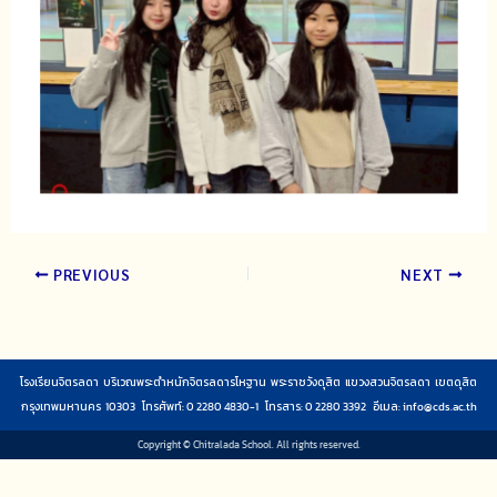
PREVIOUS
NEXT
โรงเรียนจิตรลดา บริเวณพระตำหนักจิตรลดารโหฐาน พระราชวังดุสิต แขวงสวนจิตรลดา เขตดุสิต
กรุงเทพมหานคร 10303 โทรศัพท์: 0 2280 4830-1 โทรสาร: 0 2280 3392 อีเมล:
info@cds.ac.th
Copyright © Chitralada School. All rights reserved.