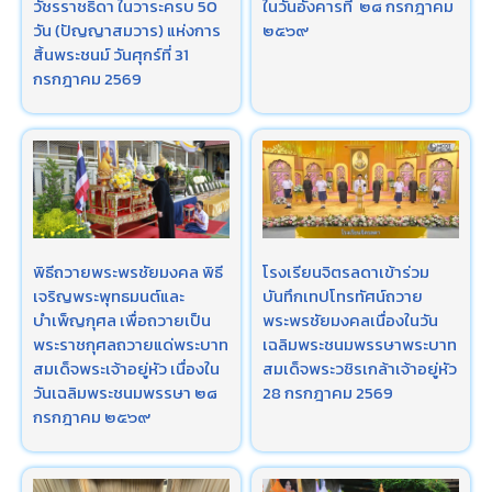
วัชรราชธิดา ในวาระครบ 50
ในวันอังคารที่ ๒๘ กรกฎาคม​
วัน (ปัญญาสมวาร) แห่งการ
๒๕๖๙
สิ้นพระชนม์ วันศุกร์ที่ 31
กรกฎาคม 2569
พิธีถวายพระพรชัยมงคล พิธี
โรงเรียนจิตรลดาเข้าร่วม
เจริญพระพุทธมนต์และ
บันทึกเทปโทรทัศน์​ถวาย
บำเพ็ญกุศล เพื่อถวายเป็น
พระพร​ชัยมงคลเนื่องในวัน
พระราชกุศลถวายแด่พระบาท
เฉลิมพระชนมพรรษาพระบาท
สมเด็จพระเจ้าอยู่หัว เนื่องใน
สมเด็จพระวชิรเกล้าเจ้าอยู่หัว
วันเฉลิมพระชนมพรรษา ๒๘
28​ กรกฎาคม​ 2569
กรกฎาคม ๒๕๖๙