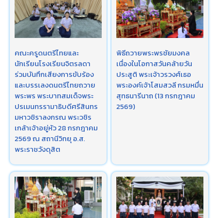
คณะครูดนตรีไทยและ
พิธีถวายพระพรชัยมงคล
นักเรียนโรงเรียนจิตรลดา
เนื่องในโอกาสวันคล้ายวัน
ร่วมบันทึกเสียงการขับร้อง
ประสูติ ​พระเจ้าวรวงศ์เธอ
และบรรเลงดนตรีไทยถวาย
พระองค์เจ้าโสมสวลี กรมหมื่น
พระพร พระบาทสมเด็จพระ
สุทธนารีนาถ (13 กรกฎาคม
ปรเมนทรรามาธิบดีศรีสินทร
2569)
มหาวชิราลงกรณ พระวชิร
เกล้าเจ้าอยู่หัว 28 กรกฎาคม
2569 ณ สถานีวิทยุ อ.ส.
พระราชวังดุสิต