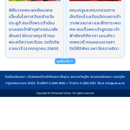
พิธีถวายพระพรชัยมงคล
คณะครูและคณะกรรมการ​
เนื่องในโอกาสวันคล้ายวัน
นักเรียนโรงเรียนจิตรลดาเข้า
ประสูติ สมเด็จพระเจ้าน้อง
วางพวงมาลา และสักการะพระ
นางเธอเจ้าฟ้าจุฬาภรณวลัย
ศพ สมเด็จพระเจ้าลูกเธอ เจ้า
ลักษณ์ อัครราชกุมารี กรม
ฟ้าพัชรกิติยาภา นเรนทิรา
พระศรีสวางควัฒน วรขัตติย
เทพยวดี กรมหลวงราชสา
ราชนารี (4 กรกฎาคม 2569)
ริณีสิริพัชร มหาวัชรราชธิดา
ดูเพิ่มเติม
โรงเรียนจิตรลดา บริเวณพระตำหนักจิตรลดารโหฐาน พระราชวังดุสิต แขวงสวนจิตรลดา เขตดุสิต
กรุงเทพมหานคร 10303 โทรศัพท์: 0 2280 4830-1 โทรสาร: 0 2280 3392 อีเมล:
info@cds.ac.th
Copyright © Chitralada School. All rights reserved.