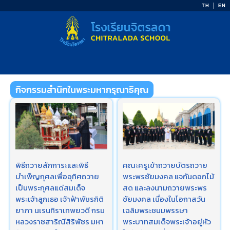
Skip
TH
EN
to
content
กิจกรรมสำนึกในพระมหากรุณาธิคุณ​
พิธีถวายสักการะและพิธี
คณะครูเข้าถวายบัตรถวาย
บำเพ็ญกุศลเพื่ออุทิศถวาย
พระพรชัยมงคล​ แจกันดอกไม้
เป็นพระกุศลแด่สมเด็จ
สด​ และลงนามถวายพระพร
พระเจ้าลูกเธอ เจ้าฟ้าพัชรกิติ
ชัยมงคล​ เนื่องในโอกาสวัน
ยาภา นเรนทิราเทพยวดี กรม
เฉลิมพระชนมพรรษา ​
หลวงราชสาริณีสิริพัชร มหา
พระบาทสมเด็จพระเจ้าอยู่หัว