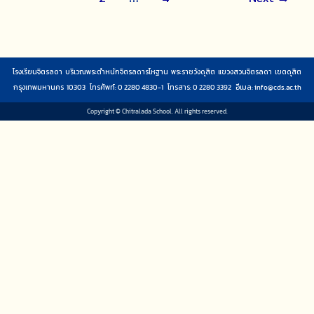
โรงเรียนจิตรลดา บริเวณพระตำหนักจิตรลดารโหฐาน พระราชวังดุสิต แขวงสวนจิตรลดา เขตดุสิต
กรุงเทพมหานคร 10303 โทรศัพท์: 0 2280 4830-1 โทรสาร: 0 2280 3392 อีเมล:
info@cds.ac.th
Copyright © Chitralada School. All rights reserved.