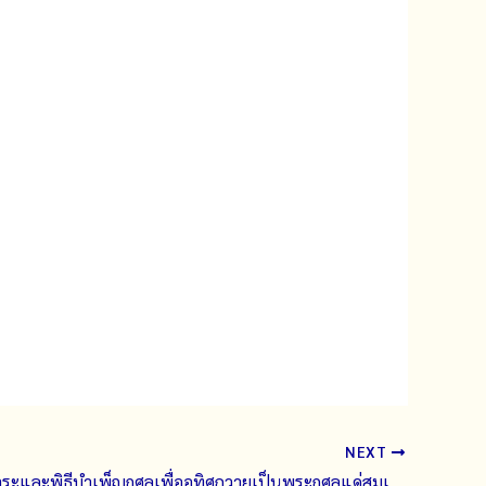
NEXT
พิธีถวายสักการะและพิธีบำเพ็ญกุศลเพื่ออุทิศถวายเป็นพระกุศลแด่สมเด็จพระเจ้าลูกเธอ เจ้าฟ้าพัชรกิติยาภา นเรนทิราเทพยวดี กรมหลวงราชสาริณีสิริพัชร มหาวัชรราชธิดา ในวาระครบ 15 วัน (ปัณรสมวาร) แห่งการสิ้นพระชนม์ วันพฤหัสบดีที่ 25 มิถุนายน 2569