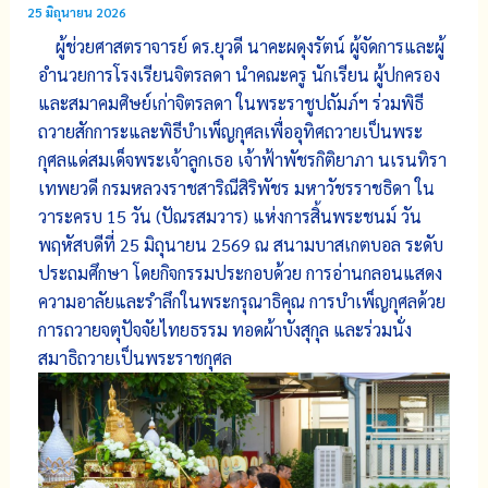
25 มิถุนายน 2026
ผู้ช่วยศาสตราจารย์ ดร.ยุวดี นาคะผดุงรัตน์ ผู้จัดการและผู้
อำนวยการโรงเรียนจิตรลดา นำคณะครู นักเรียน ผู้ปกครอง
และสมาคมศิษย์เก่าจิตรลดา ในพระราชูปถัมภ์ฯ ร่วมพิธี
ถวายสักการะและพิธีบำเพ็ญกุศลเพื่ออุทิศถวายเป็นพระ
กุศลแด่สมเด็จพระเจ้าลูกเธอ เจ้าฟ้าพัชรกิติยาภา นเรนทิรา
เทพยวดี กรมหลวงราชสาริณีสิริพัชร มหาวัชรราชธิดา ใน
วาระครบ 15 วัน (ปัณรสมวาร) แห่งการสิ้นพระชนม์ วัน
พฤหัสบดีที่ 25 มิถุนายน 2569 ณ สนามบาสเกตบอล ระดับ
ประถมศึกษา โดยกิจกรรมประกอบด้วย การอ่านกลอนแสดง
ความอาลัยและรำลึกในพระกรุณาธิคุณ การบำเพ็ญกุศลด้วย
การถวายจตุปัจจัยไทยธรรม ทอดผ้าบังสุกุล และร่วมนั่ง
สมาธิถวายเป็นพระราชกุศล