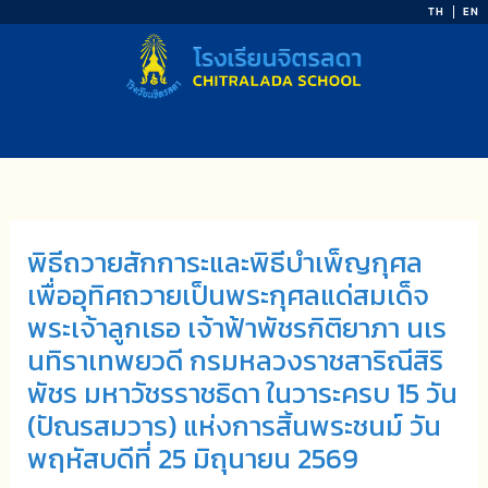
Skip
TH
EN
to
content
พิธีถวายสักการะและพิธีบำเพ็ญกุศล
เพื่ออุทิศถวายเป็นพระกุศลแด่สมเด็จ
พระเจ้าลูกเธอ เจ้าฟ้าพัชรกิติยาภา นเร
นทิราเทพยวดี กรมหลวงราชสาริณีสิริ
พัชร มหาวัชรราชธิดา ในวาระครบ 15 วัน
(ปัณรสมวาร) แห่งการสิ้นพระชนม์ วัน
พฤหัสบดีที่ 25 มิถุนายน 2569