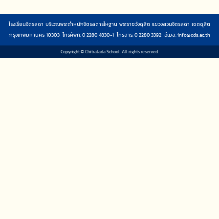
โรงเรียนจิตรลดา บริเวณพระตำหนักจิตรลดารโหฐาน พระราชวังดุสิต แขวงสวนจิตรลดา เขตดุสิต
กรุงเทพมหานคร 10303 โทรศัพท์: 0 2280 4830-1 โทรสาร: 0 2280 3392 อีเมล:
info@cds.ac.th
Copyright © Chitralada School. All rights reserved.