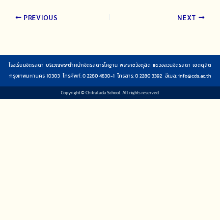
PREVIOUS
NEXT
โรงเรียนจิตรลดา บริเวณพระตำหนักจิตรลดารโหฐาน พระราชวังดุสิต แขวงสวนจิตรลดา เขตดุสิต
กรุงเทพมหานคร 10303 โทรศัพท์: 0 2280 4830-1 โทรสาร: 0 2280 3392 อีเมล:
info@cds.ac.th
Copyright © Chitralada School. All rights reserved.