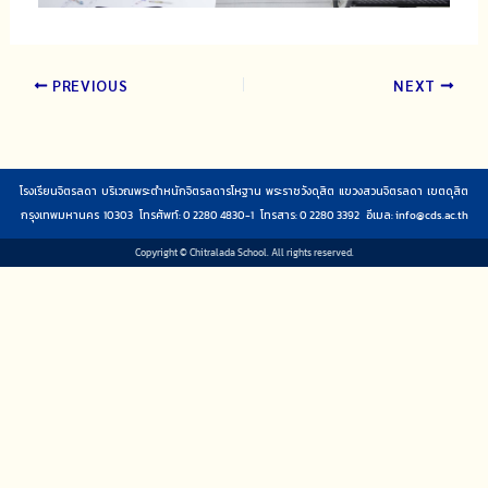
PREVIOUS
NEXT
โรงเรียนจิตรลดา บริเวณพระตำหนักจิตรลดารโหฐาน พระราชวังดุสิต แขวงสวนจิตรลดา เขตดุสิต
กรุงเทพมหานคร 10303 โทรศัพท์: 0 2280 4830-1 โทรสาร: 0 2280 3392 อีเมล:
info@cds.ac.th
Copyright © Chitralada School. All rights reserved.