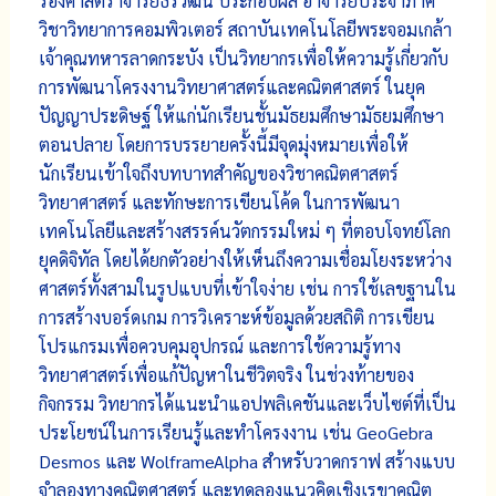
รองศาสตราจารย์ธีรวัฒน์ ประกอบผล อาจารย์ประจำภาค
วิชาวิทยาการคอมพิวเตอร์ สถาบันเทคโนโลยีพระจอมเกล้า
เจ้าคุณทหารลาดกระบัง เป็นวิทยากรเพื่อให้ความรู้เกี่ยวกับ
การพัฒนาโครงงานวิทยาศาสตร์และคณิตศาสตร์ ในยุค
ปัญญาประดิษฐ์ ให้แก่นักเรียนชั้นมัธยมศึกษามัธยมศึกษา
ตอนปลาย โดยการบรรยายครั้งนี้มีจุดมุ่งหมายเพื่อให้
นักเรียนเข้าใจถึงบทบาทสำคัญของวิชาคณิตศาสตร์
วิทยาศาสตร์ และทักษะการเขียนโค้ด ในการพัฒนา
เทคโนโลยีและสร้างสรรค์นวัตกรรมใหม่ ๆ ที่ตอบโจทย์โลก
ยุคดิจิทัล โดยได้ยกตัวอย่างให้เห็นถึงความเชื่อมโยงระหว่าง
ศาสตร์ทั้งสามในรูปแบบที่เข้าใจง่าย เช่น การใช้เลขฐานใน
การสร้างบอร์ดเกม การวิเคราะห์ข้อมูลด้วยสถิติ การเขียน
โปรแกรมเพื่อควบคุมอุปกรณ์ และการใช้ความรู้ทาง
วิทยาศาสตร์เพื่อแก้ปัญหาในชีวิตจริง ในช่วงท้ายของ
กิจกรรม วิทยากรได้แนะนำแอปพลิเคชันและเว็บไซต์ที่เป็น
ประโยชน์ในการเรียนรู้และทำโครงงาน เช่น GeoGebra
Desmos และ WolframeAlpha สำหรับวาดกราฟ สร้างแบบ
จำลองทางคณิตศาสตร์ และทดลองแนวคิดเชิงเรขาคณิต