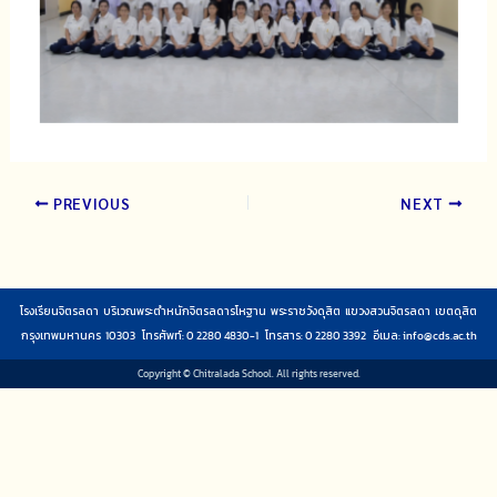
PREVIOUS
NEXT
โรงเรียนจิตรลดา บริเวณพระตำหนักจิตรลดารโหฐาน พระราชวังดุสิต แขวงสวนจิตรลดา เขตดุสิต
กรุงเทพมหานคร 10303 โทรศัพท์: 0 2280 4830-1 โทรสาร: 0 2280 3392 อีเมล:
info@cds.ac.th
Copyright © Chitralada School. All rights reserved.