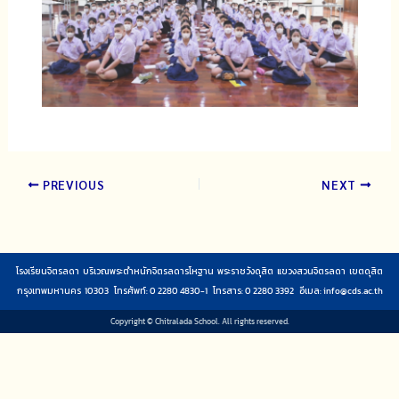
PREVIOUS
NEXT
โรงเรียนจิตรลดา บริเวณพระตำหนักจิตรลดารโหฐาน พระราชวังดุสิต แขวงสวนจิตรลดา เขตดุสิต
กรุงเทพมหานคร 10303 โทรศัพท์: 0 2280 4830-1 โทรสาร: 0 2280 3392 อีเมล:
info@cds.ac.th
Copyright © Chitralada School. All rights reserved.