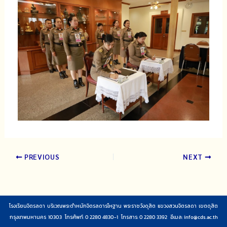
PREVIOUS
NEXT
โรงเรียนจิตรลดา บริเวณพระตำหนักจิตรลดารโหฐาน พระราชวังดุสิต แขวงสวนจิตรลดา เขตดุสิต
กรุงเทพมหานคร 10303 โทรศัพท์: 0 2280 4830-1 โทรสาร: 0 2280 3392 อีเมล:
info@cds.ac.th