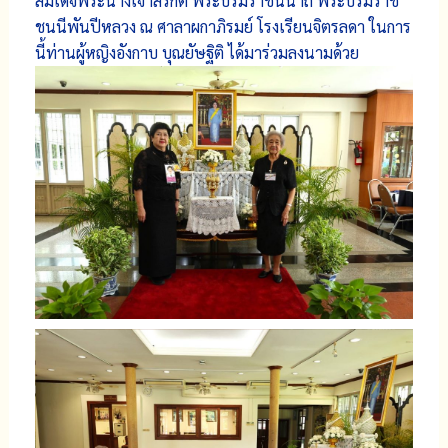
สมเด็จพระนางเจ้าสิริกิติ์ พระบรมราชินีนาถ พระบรมราช
ชนนีพันปีหลวง ณ ศาลาผกาภิรมย์ โรงเรียนจิตรลดา ในการ
นี้ท่านผู้หญิงอังกาบ บุณยัษฐิติ ได้มาร่วมลงนามด้วย