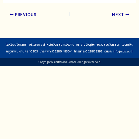
PREVIOUS
NEXT
โรงเรียนจิตรลดา บริเวณพระตำหนักจิตรลดารโหฐาน พระราชวังดุสิต แขวงสวนจิตรลดา เขตดุสิต
กรุงเทพมหานคร 10303 โทรศัพท์: 0 2280 4830-1 โทรสาร: 0 2280 3392 อีเมล:
info@cds.ac.th
Copyright © Chitralada School. All rights reserved.