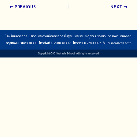
PREVIOUS
NEXT
โรงเรียนจิตรลดา บริเวณพระตำหนักจิตรลดารโหฐาน พระราชวังดุสิต แขวงสวนจิตรลดา เขตดุสิต
กรุงเทพมหานคร 10303 โทรศัพท์: 0 2280 4830-1 โทรสาร: 0 2280 3392 อีเมล:
info@cds.ac.th
Copyright © Chitralada School. All rights reserved.