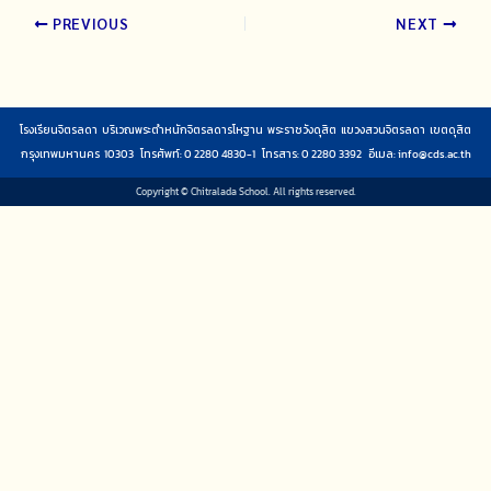
PREVIOUS
NEXT
โรงเรียนจิตรลดา บริเวณพระตำหนักจิตรลดารโหฐาน พระราชวังดุสิต แขวงสวนจิตรลดา เขตดุสิต
กรุงเทพมหานคร 10303 โทรศัพท์: 0 2280 4830-1 โทรสาร: 0 2280 3392 อีเมล:
info@cds.ac.th
Copyright © Chitralada School. All rights reserved.