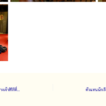
โรงเรียนจิตรลดากราบถวายบังคมพระบรมศพ สมเด็จพระนางเจ้าสิริกิติ์ พระบรมราชินีนาถ พระบรมราชชนนีพันปีหลวง