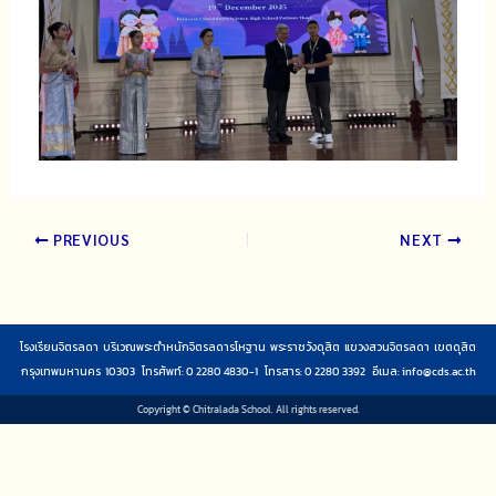
PREVIOUS
NEXT
โรงเรียนจิตรลดา บริเวณพระตำหนักจิตรลดารโหฐาน พระราชวังดุสิต แขวงสวนจิตรลดา เขตดุสิต
กรุงเทพมหานคร 10303 โทรศัพท์: 0 2280 4830-1 โทรสาร: 0 2280 3392 อีเมล:
info@cds.ac.th
Copyright © Chitralada School. All rights reserved.