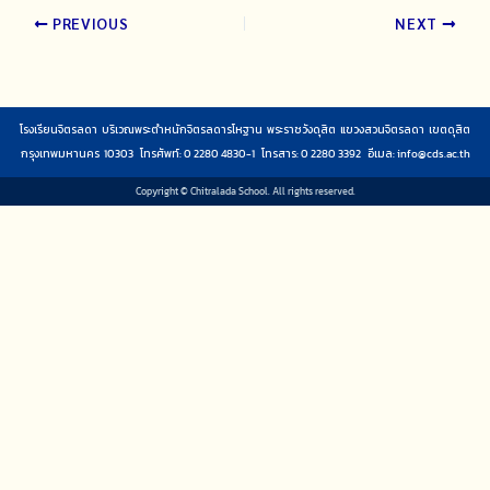
PREVIOUS
NEXT
โรงเรียนจิตรลดา บริเวณพระตำหนักจิตรลดารโหฐาน พระราชวังดุสิต แขวงสวนจิตรลดา เขตดุสิต
กรุงเทพมหานคร 10303 โทรศัพท์: 0 2280 4830-1 โทรสาร: 0 2280 3392 อีเมล:
info@cds.ac.th
Copyright © Chitralada School. All rights reserved.