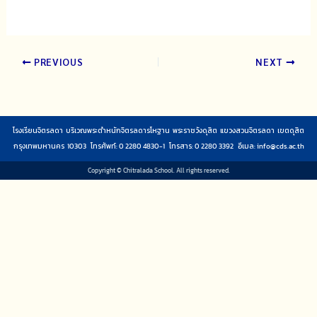
PREVIOUS
NEXT
โรงเรียนจิตรลดา บริเวณพระตำหนักจิตรลดารโหฐาน พระราชวังดุสิต แขวงสวนจิตรลดา เขตดุสิต
กรุงเทพมหานคร 10303 โทรศัพท์: 0 2280 4830-1 โทรสาร: 0 2280 3392 อีเมล:
info@cds.ac.th
Copyright © Chitralada School. All rights reserved.