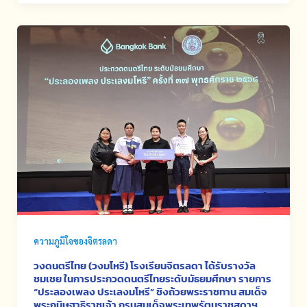
ความภูมิใจของจิตรลดา
วงดนตรีไทย (วงมโหรี) โรงเรียนจิตรลดา ได้รับรางวัล
ชมเชย ในการประกวดดนตรีไทยระดับมัธยมศึกษา รายการ
“ประลองเพลง ประเลงมโหรี” ชิงถ้วยพระราชทาน สมเด็จ
พระกนิษฐาธิราชเจ้า กรมสมเด็จพระเทพรัตนราชสุดาฯ